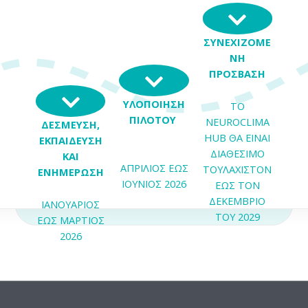
ΣΥΝΕΧΙΖΟΜΕ
ΝΗ
ΠΡΟΣΒΑΣΗ
ΥΛΟΠΟΙΗΣΗ
ΤΟ
ΠΙΛΟΤΟΥ
NEUROCLIMA
ΔΕΣΜΕΥΣΗ,
HUB ΘΑ ΕΙΝΑΙ
ΕΚΠΑΙΔΕΥΣΗ
ΔΙΑΘΕΣΙΜΟ
ΚΑΙ
Μάθετε περισσότερα
AΠΡΙΛΙΟΣ ΕΩΣ
ΤΟΥΛΑΧΙΣΤΟΝ
ΕΝΗΜΕΡΩΣΗ
ΙΟΥΝΙΟΣ 2026
ΕΩΣ ΤΟΝ
ΝΕ
NEUROCLIMA HUB
ΔΕΚΕΜΒΡΙΟ
ΙΑΝΟΥΑΡΙΟΣ
ΤΟΥ 2029
ΕΩΣ ΜΑΡΤΙΟΣ
2026