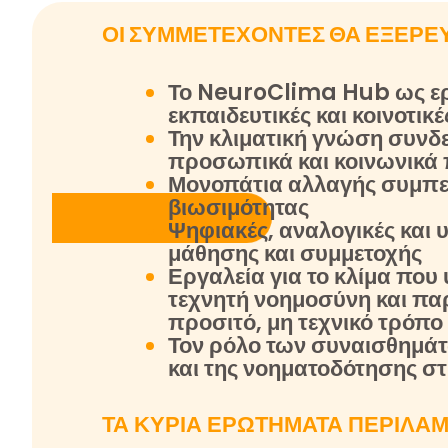
ΟΙ ΣΥΜΜΕΤΕΧΟΝΤΕΣ ΘΑ ΕΞΕΡΕ
Το NeuroClima Hub ως ερ
εκπαιδευτικές και κοινοτικ
Την κλιματική γνώση συνδε
προσωπικά και κοινωνικά 
Μ
ονοπάτια αλλαγής συμπε
βιωσιμότητας
Ψ
ηφιακές, αναλογικές και 
μάθησης και συμμετοχής
Ε
ργαλεία για το κλίμα που
τεχνητή νοημοσύνη και πα
προσιτό, μη τεχνικό τρόπο
Τον ρόλο των συναισθημά
και της νοηματοδότησης στ
ΤΑ ΚΥΡΙΑ ΕΡΩΤΗΜΑΤΑ ΠΕΡΙΛΑ