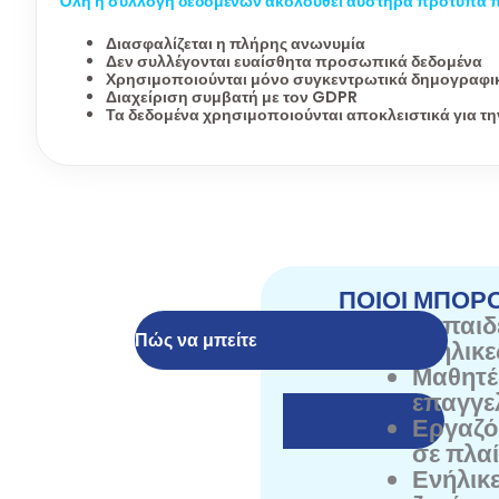
Όλη η συλλογή δεδομένων ακολουθεί αυστηρά πρότυπα 
Διασφαλίζεται η πλήρης ανωνυμία
Δεν συλλέγονται ευαίσθητα προσωπικά δεδομένα
Χρησιμοποιούνται μόνο συγκεντρωτικά δημογραφι
Διαχείριση συμβατή με τον GDPR
Τα δεδομένα χρησιμοποιούνται αποκλειστικά για τη
ΠΟΙΟΙ ΜΠΟΡ
Εκπαιδε
Πώς να μπείτε
ενήλικ
Μαθητές
επαγγε
Εργαζόμ
σε πλαί
Ενήλικε