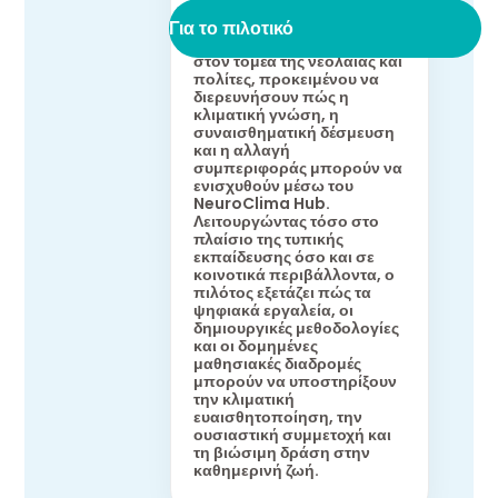
από την IASIS, φέρνει σε
επαφή εκπαιδευτικούς,
Για το πιλοτικό
μαθητές, εργαζόμενους
στον τομέα της νεολαίας και
πολίτες, προκειμένου να
διερευνήσουν πώς η
κλιματική γνώση, η
συναισθηματική δέσμευση
και η αλλαγή
συμπεριφοράς μπορούν να
ενισχυθούν μέσω του
NeuroClima Hub.
Λειτουργώντας τόσο στο
πλαίσιο της τυπικής
εκπαίδευσης όσο και σε
κοινοτικά περιβάλλοντα, ο
πιλότος εξετάζει πώς τα
ψηφιακά εργαλεία, οι
δημιουργικές μεθοδολογίες
και οι δομημένες
μαθησιακές διαδρομές
μπορούν να υποστηρίξουν
την κλιματική
ευαισθητοποίηση, την
ουσιαστική συμμετοχή και
τη βιώσιμη δράση στην
καθημερινή ζωή.